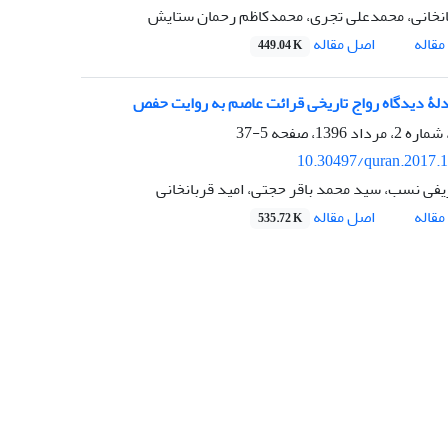
انخانی، محمدعلی تجری، محمدکاظم رحمان ستایش
اصل مقاله
قاله
449.04 K
ادلۀ دیدگاه رواج تاریخی قرائت عاصم به روایت حفص
5-37
10.30497/quran.2017.
فی نسب، سید محمد باقر حجتی، امید قربانخانی
اصل مقاله
قاله
535.72 K