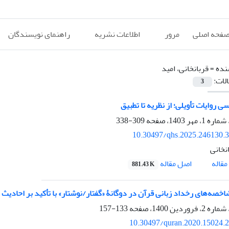
فحه اصلی
مرور
اطلاعات نشریه
راهنمای نویسندگان
نده =
قربانخانی، امید
الات:
3
ی روایات تأویلی؛ از نظریه تا تطبیق
309-338
10.30497/qhs.2025.246130.
نخانی
اصل مقاله
قاله
881.43 K
خصه‌های رخداد زبانی قرآن در دوگانۀ «گفتار/نوشتار» با تأکید بر احادیث
133-157
10.30497/quran.2020.15024.