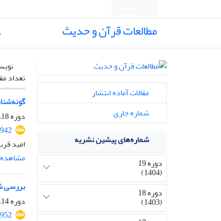
English
مطالعات قرآن و حدیث
ص
نویس
تعداد مق
مقالات آماده انتشار
گونه‌شناس
شماره جاری
دوره 18، شماره 1، مهر 1403، صفحه
3942
شماره‌های پیشین نشریه
امید قربا
مشاهده م
دوره 19
(1404)
بررسی شا
دوره 18
دوره 14، شماره 2، فروردین 1400، صفحه
(1403)
2952