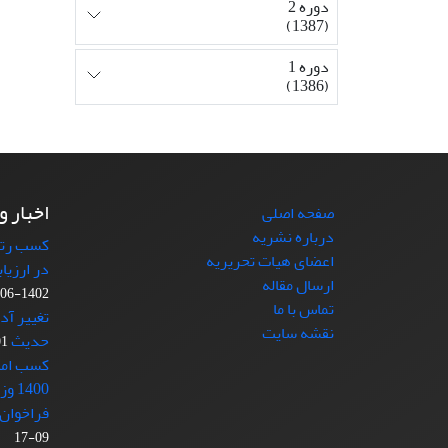
دوره 2
(1387)
دوره 1
(1386)
اخبار و
صفحه اصلی
درباره نشریه
کسب رتبه
اعضای هیات تحریریه
در ارزیا
ارسال مقاله
1402-06-11
تماس با ما
تغییر آد
نقشه سایت
حدیث
-21
کسب امتی
1400 وزارت علوم
فراخوان 
09-17