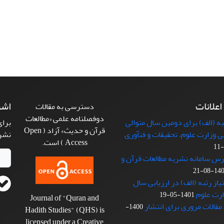
 اعلانات
اشت
دسترسی به مقالات
دوفصلنامه علمی «مطالعات
 (الف) برای دومین سال متوالی
برای
قرآن و حدیث» آزاد ( Open
بی وزارت علوم، تحقیقات و فنآوری
نشر
Access ) است.
رس سامانه نشریه مطالعات قرآن و
1401-08
از رتبه (الف) در ارزیابی سال
1401-05-19
Journal of "Quran and
مقالات مروری برای انتشار
1400-
Hadith Studies" (QHS) is
licensed under a Creative