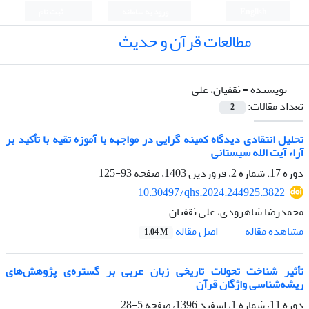
English
ورود به سامانه
ثبت نام
مطالعات قرآن و حدیث
نویسنده =
ثقفیان، علی
تعداد مقالات:
2
تحلیل انتقادی دیدگاه کمینه‌ گرایی در مواجهه با آموزه‌ تقیه با تأکید بر
آراء آیت الله سیستانی
دوره 17، شماره 2، فروردین 1403، صفحه
93-125
10.30497/qhs.2024.244925.3822
محمدرضا شاهرودی، علی ثقفیان
اصل مقاله
مشاهده مقاله
1.04 M
تأثیر شناخت تحولات تاریخی زبان عربی ‏بر گستره‌ی پژوهش‌های
ریشه‌شناسی واژگان قرآن‏
دوره 11، شماره 1، اسفند 1396، صفحه
5-28