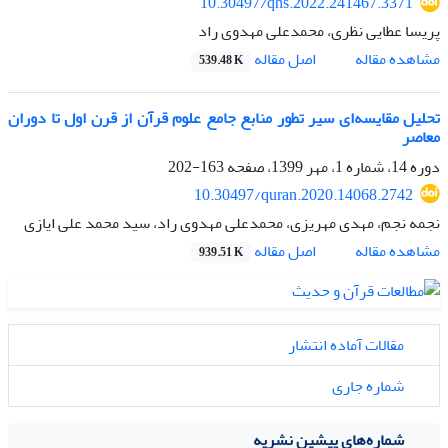
10.30497/qhs.2022.241467.3371
پریسا عطایی نظری، محمدعلی مهدوی راد
اصل مقاله
مشاهده مقاله
539.48 K
تحلیل مقایسه‌ای سیر تطور منابع جامع علوم قرآن از قرن اول تا دوران
معاصر
دوره 14، شماره 1، مهر 1399، صفحه
163-202
10.30497/quran.2020.14068.2742
نجمه نجم، مهدی مهریزی، محمدعلی مهدوی راد، سید محمد علی ایازی
اصل مقاله
مشاهده مقاله
939.51 K
مقالات آماده انتشار
شماره جاری
شماره‌های پیشین نشریه