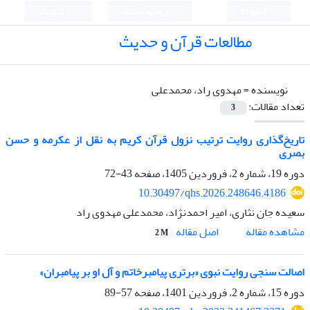
English
ورود به سامانه
ثبت نام
مطالعات قرآن و حدیث
نویسنده =
مهدوی راد، محمدعلی
تعداد مقالات:
3
تاریخ‌گذاری روایت ترتیب نزول قرآن کریم به نقل از عکرمه و حسن
بصری
دوره 19، شماره 2، فروردین 1405، صفحه
43-72
10.30497/qhs.2026.248646.4186
سعیده جان نثاری، امیر احمدنژاد، محمدعلی مهدوی راد
اصل مقاله
مشاهده مقاله
2 M
اصالت سنجی روایت نبوی «برتری پیامبرخاتم و آل او بر پیامبران»
دوره 15، شماره 2، فروردین 1401، صفحه
57-89