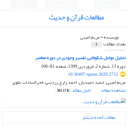
English
ورود به سامانه
ثبت نام
مطالعات قرآن و حدیث
نویسنده =
مریم امینی
تعداد مقالات:
1
تحلیل عوامل شکوفایی تفسیر وجودی در دوره معاصر
دوره 13، شماره 2، فروردین 1399، صفحه
81-106
10.30497/quran.2020.2712
مریم امینی، حمید حمیدیان، احمد زارع زردینی، فخرالسادات علوی
اصل مقاله
مشاهده مقاله
301.17 K
مقالات آماده انتشار