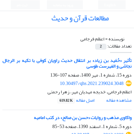
English
ورود به سامانه
ثبت نام
مطالعات قرآن و حدیث
نویسنده =
اعظم فرجامی
تعداد مقالات:
2
تأثیر «حُمَید بن زیاد» بر انتقال حدیث راویان کوفی با تکیه بر الرجال
نجاشی و الفهرست طوسی
دوره 15، شماره 1، مهر 1400، صفحه
107-136
10.30497/qhs.2021.239024.3048
اعظم فرجامی، خدیجه مهدیان مهر، زهرا رحمتی
اصل مقاله
مشاهده مقاله
619.82 K
واکاوی مذهب و روایات «حسن بن صالح» در کتب امامیه
دوره 5، شماره 1، اسفند 1390، صفحه
53-85