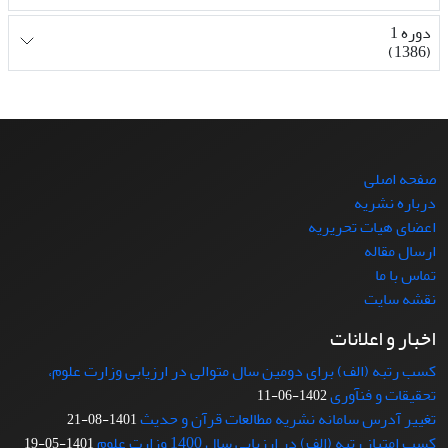
دوره 1
(1386)
صفحه اصلی
درباره نشریه
اعضای هیات تحریریه
ارسال مقاله
تماس با ما
نقشه سایت
اخبار و اعلانات
کسب رتبه (الف) برای دومین سال متوالی در ارزیابی وزارت علوم،
تحقیقات و فنآوری
1402-06-11
تغییر آدرس سامانه نشریه مطالعات قرآن و حدیث
1401-08-21
کسب امتیاز رتبه (الف) در ارزیابی سال 1400 وزارت علوم
1401-05-19