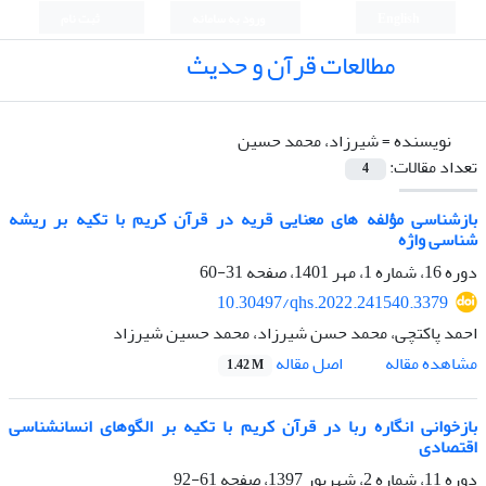
English
ورود به سامانه
ثبت نام
مطالعات قرآن و حدیث
نویسنده =
شیرزاد، محمد حسین
تعداد مقالات:
4
بازشناسی مؤلفه‏ های معنایی قریه در قرآن کریم با تکیه بر ریشه‏
شناسی واژه
دوره 16، شماره 1، مهر 1401، صفحه
31-60
10.30497/qhs.2022.241540.3379
احمد پاکتچی، محمد حسن شیرزاد، محمد حسین شیرزاد
اصل مقاله
مشاهده مقاله
1.42 M
بازخوانی انگاره ربا در قرآن کریم با تکیه بر الگوهای انسان‏شناسی
اقتصادی
دوره 11، شماره 2، شهریور 1397، صفحه
61-92