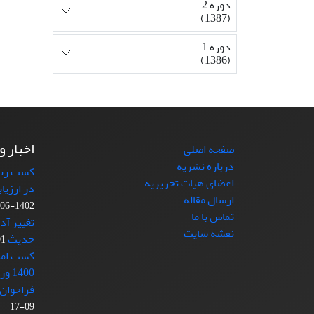
دوره 2
(1387)
دوره 1
(1386)
اخبار و
صفحه اصلی
درباره نشریه
کسب رتبه
اعضای هیات تحریریه
در ارزیا
ارسال مقاله
1402-06-11
تماس با ما
تغییر آد
نقشه سایت
حدیث
-21
کسب امتی
1400 وزارت علوم
فراخوان 
09-17