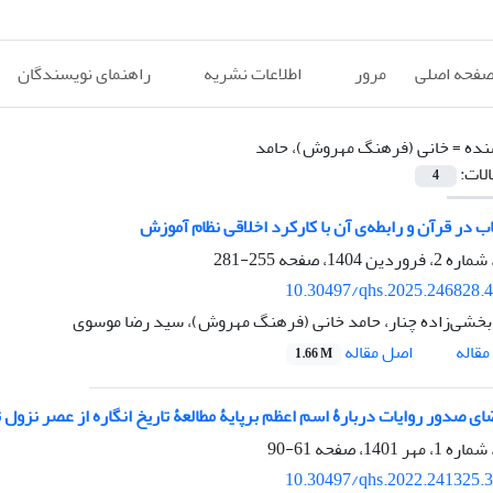
فحه اصلی
مرور
اطلاعات نشریه
راهنمای نویسندگان
نده =
خانی (فرهنگ مهروش)، حامد
الات:
4
ب در قرآن و رابطه‌ی آن با کارکرد اخلاقی نظام آموزش
255-281
10.30497/qhs.2025.246828.
 بخشی‌زاده چنار، حامد خانی (فرهنگ مهروش)، سید رضا موسوی
اصل مقاله
قاله
1.66 M
ی صدور روایات دربارۀ اسم اعظم برپایۀ مطالعۀ تاریخ انگاره از عصر نزول تا
61-90
10.30497/qhs.2022.241325.