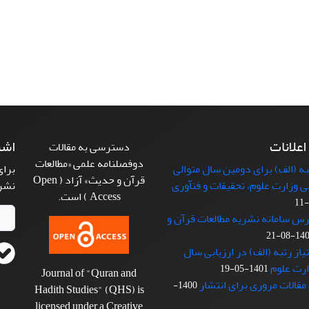
 اعلانات
اشت
دسترسی به مقالات
دوفصلنامه علمی «مطالعات
 (الف) برای دومین سال متوالی
برای
قرآن و حدیث» آزاد ( Open
بی وزارت علوم، تحقیقات و فنآوری
نشر
Access ) است.
رس سامانه نشریه مطالعات قرآن و
1401-08
از رتبه (الف) در ارزیابی سال
1401-05-19
Journal of "Quran and
مقالات مروری برای انتشار
1400-
Hadith Studies" (QHS) is
licensed under a Creative