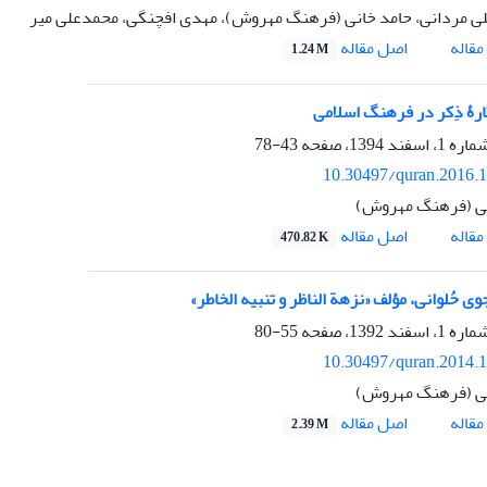
ی مردانی، حامد خانی (فرهنگ مهروش)، مهدی افچنگی، محمدعلی میر
اصل مقاله
قاله
1.24 M
گارۀ ذِکر در فرهنگ اسلامی
43-78
10.30497/quran.2016.
نی (فرهنگ مهروش)
اصل مقاله
قاله
470.82 K
 حُلوانی، مؤلف «نزهة الناظر و تنبیه الخاطر» ‏
55-80
10.30497/quran.2014.
نی (فرهنگ مهروش)
اصل مقاله
قاله
2.39 M