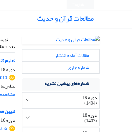
English
مطالعات قرآن و حدیث
ص
نویس
تعداد مق
مقالات آماده انتشار
تعلیم کتا
شماره جاری
دوره 18، شماره 2، فروردین 1404، صفحه
4010
شماره‌های پیشین نشریه
غلام‌رضا
مشاهده م
دوره 19
(1404)
تبیین فضا
دوره 18
دوره 16، شماره 1، مهر 1401، صفحه
(1403)
3356