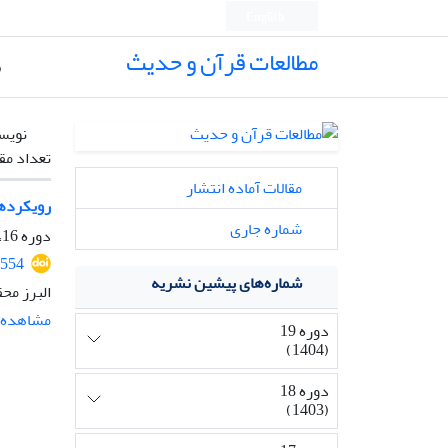
English
مطالعات قرآن و حدیث
ص
نویس
تعداد مق
مقالات آماده انتشار
رویکرد‌ها
شماره جاری
دوره 16، شماره 1، مهر 1401، صفحه
3554
شماره‌های پیشین نشریه
البرز مح
مشاهده م
دوره 19
(1404)
دوره 18
(1403)