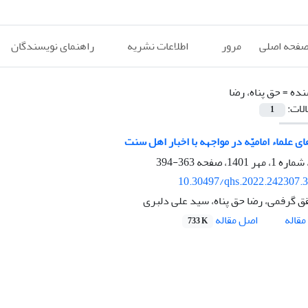
فحه اصلی
مرور
اطلاعات نشریه
راهنمای نویسندگان
نده =
حق پناه، رضا
الات:
1
ی علماء امامیّه در مواجهه با اخبار اهل سنت
363-394
10.30497/qhs.2022.242307.
قق گرفمی، رضا حق پناه، سید علی دلبری
اصل مقاله
قاله
733 K