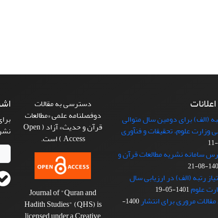
 اعلانات
اشت
دسترسی به مقالات
دوفصلنامه علمی «مطالعات
 (الف) برای دومین سال متوالی
برای
قرآن و حدیث» آزاد ( Open
بی وزارت علوم، تحقیقات و فنآوری
نشر
Access ) است.
رس سامانه نشریه مطالعات قرآن و
1401-08
از رتبه (الف) در ارزیابی سال
1401-05-19
Journal of "Quran and
مقالات مروری برای انتشار
1400-
Hadith Studies" (QHS) is
licensed under a Creative