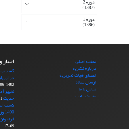
دوره 2
(1387)
دوره 1
(1386)
اخبار و
صفحه اصلی
درباره نشریه
کسب رتبه
اعضای هیات تحریریه
در ارزیا
ارسال مقاله
1402-06-11
تماس با ما
تغییر آد
نقشه سایت
حدیث
-21
کسب امتی
1400 وزارت علوم
فراخوان 
09-17