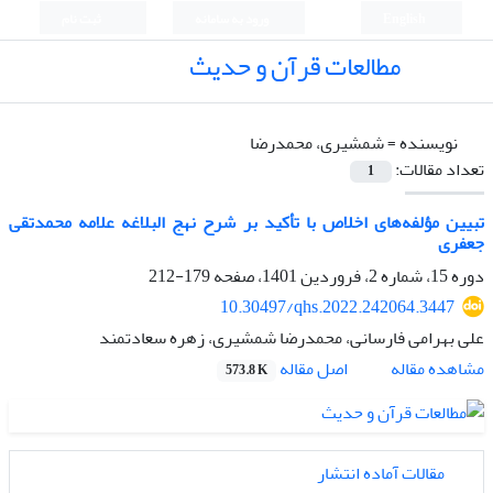
English
ورود به سامانه
ثبت نام
مطالعات قرآن و حدیث
نویسنده =
شمشیری، محمدرضا
تعداد مقالات:
1
تبیین مؤلفه‌های اخلاص با تأکید بر شرح نهج‌ البلاغه علامه محمدتقی
جعفری
دوره 15، شماره 2، فروردین 1401، صفحه
179-212
10.30497/qhs.2022.242064.3447
علی بهرامی فارسانی، محمدرضا شمشیری، زهره سعادتمند
اصل مقاله
مشاهده مقاله
573.8 K
مقالات آماده انتشار