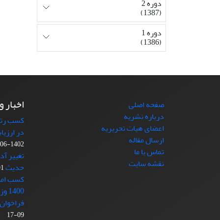
دوره 2
(1387)
دوره 1
(1386)
اخبار و
صفحه اصلی
درباره نشریه
کسب رتبه
اعضای هیات تحریریه
در ارزیا
ارسال مقاله
1402-06-11
تماس با ما
تغییر آد
نقشه سایت
حدیث
-21
کسب امتی
1400 وزارت علوم
فراخوان 
09-17