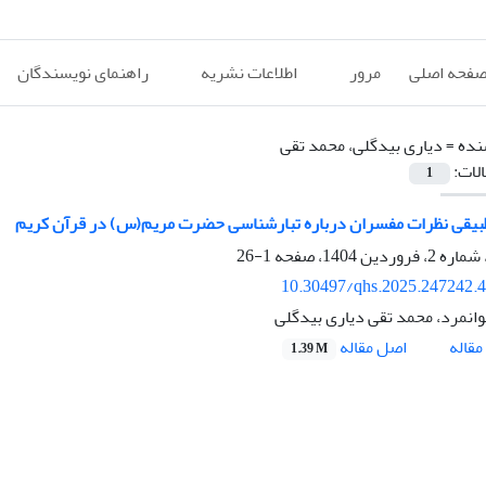
فحه اصلی
مرور
اطلاعات نشریه
راهنمای نویسندگان
نده =
دیاری بیدگلی، محمد تقی
الات:
1
بیقی نظرات مفسران درباره تبارشناسی حضرت مریم(س) در قرآن کریم
1-26
10.30497/qhs.2025.247242.
انمرد، محمد تقی دیاری بیدگلی
اصل مقاله
قاله
1.39 M