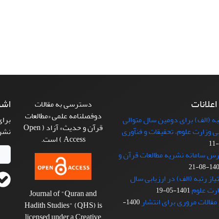
 اعلانات
اشت
دسترسی به مقالات
دوفصلنامه علمی «مطالعات
 (الف) برای دومین سال متوالی
برای
قرآن و حدیث» آزاد ( Open
بی وزارت علوم، تحقیقات و فنآوری
نشر
Access ) است.
رس سامانه نشریه مطالعات قرآن و
1401-08
از رتبه (الف) در ارزیابی سال
1401-05-19
Journal of "Quran and
مقالات مروری برای انتشار
1400-
Hadith Studies" (QHS) is
licensed under a Creative