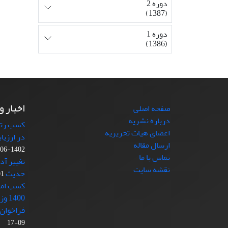
دوره 2
(1387)
دوره 1
(1386)
اخبار و
صفحه اصلی
درباره نشریه
کسب رتبه
اعضای هیات تحریریه
در ارزیا
ارسال مقاله
1402-06-11
تماس با ما
تغییر آد
نقشه سایت
حدیث
-21
کسب امتی
1400 وزارت علوم
فراخوان 
09-17