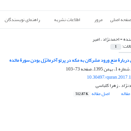
فحه اصلی
مرور
اطلاعات نشریه
راهنمای نویسندگان
نده =
احمدنژاد ‏، امیر
الات:
1
ربارۀ منع ورود مشرکان به مکه در پرتو آخرمانَزَل بودن سورۀ مائده
73-103
10.30497/quran.2017.
نژاد ‏، زهرا کلباسی
اصل مقاله
قاله
512.87 K