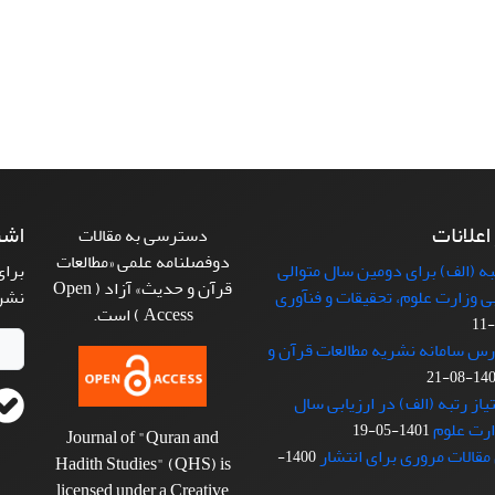
 اعلانات
اشت
دسترسی به مقالات
دوفصلنامه علمی «مطالعات
 (الف) برای دومین سال متوالی
برای
قرآن و حدیث» آزاد ( Open
بی وزارت علوم، تحقیقات و فنآوری
نشر
Access ) است.
رس سامانه نشریه مطالعات قرآن و
1401-08
از رتبه (الف) در ارزیابی سال
1401-05-19
Journal of "Quran and
مقالات مروری برای انتشار
1400-
Hadith Studies" (QHS) is
licensed under a Creative