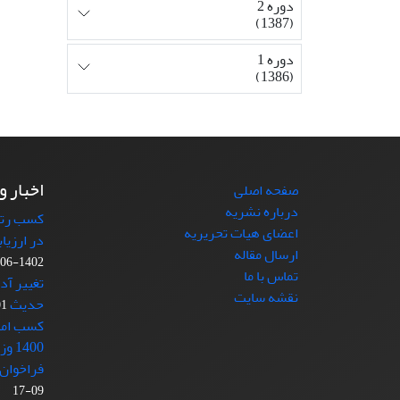
دوره 2
(1387)
دوره 1
(1386)
اخبار و
صفحه اصلی
درباره نشریه
کسب رتبه
اعضای هیات تحریریه
در ارزیا
ارسال مقاله
1402-06-11
تماس با ما
تغییر آد
نقشه سایت
حدیث
-21
کسب امتی
1400 وزارت علوم
فراخوان 
09-17