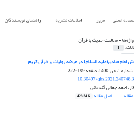
فحه اصلی
مرور
اطلاعات نشریه
راهنمای نویسندگان
اژه‌ها =
مخالفت حدیث با قرآن
الات:
1
ش امام صادق(علیه السلام) در عرضه روایات بر قرآن کریم
199-222
10.30497/qhs.2021.240748.
ار، احمد جمالی گندمانی
اصل مقاله
قاله
428.54 K