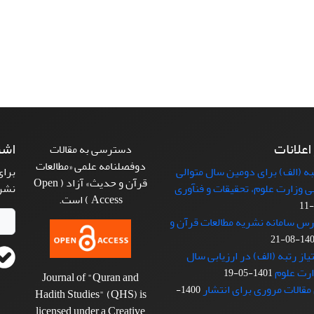
 اعلانات
اشت
دسترسی به مقالات
دوفصلنامه علمی «مطالعات
 (الف) برای دومین سال متوالی
برای
قرآن و حدیث» آزاد ( Open
بی وزارت علوم، تحقیقات و فنآوری
نشر
Access ) است.
رس سامانه نشریه مطالعات قرآن و
1401-08
از رتبه (الف) در ارزیابی سال
1401-05-19
Journal of "Quran and
مقالات مروری برای انتشار
1400-
Hadith Studies" (QHS) is
licensed under a Creative