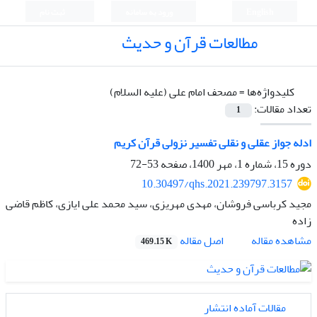
English
ورود به سامانه
ثبت نام
مطالعات قرآن و حدیث
کلیدواژه‌ها =
مصحف امام علی (علیه السلام)
تعداد مقالات:
1
ادله جواز عقلی و نقلی تفسیر نزولی قرآن کریم
دوره 15، شماره 1، مهر 1400، صفحه
53-72
10.30497/qhs.2021.239797.3157
مجید کرباسی فروشان، مهدی مهریزی، سید محمد علی ایازی، کاظم قاضی
زاده
اصل مقاله
مشاهده مقاله
469.15 K
مقالات آماده انتشار