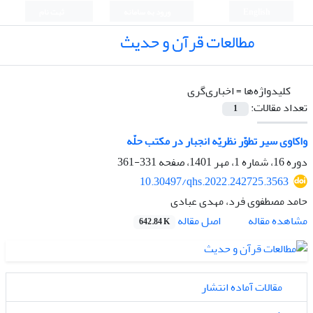
English
ورود به سامانه
ثبت نام
مطالعات قرآن و حدیث
کلیدواژه‌ها =
اخباری‌گری
تعداد مقالات:
1
واکاوی سیر تطوّر نظریّه انجبار در مکتب حلّه
دوره 16، شماره 1، مهر 1401، صفحه
331-361
10.30497/qhs.2022.242725.3563
حامد مصطفوی فرد، مهدی عبادی
اصل مقاله
مشاهده مقاله
642.84 K
مقالات آماده انتشار