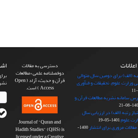
 اعلانات
اشت
دسترسی به مقالات
دوفصلنامه علمی «مطالعات
 (الف) برای دومین سال متوالی
برای
قرآن و حدیث» آزاد ( Open
بی وزارت علوم، تحقیقات و فنآوری
نشر
Access ) است.
رس سامانه نشریه مطالعات قرآن و
1401-08
از رتبه (الف) در ارزیابی سال
1401-05-19
Journal of "Quran and
مقالات مروری برای انتشار
1400-
Hadith Studies" (QHS) is
licensed under a Creative