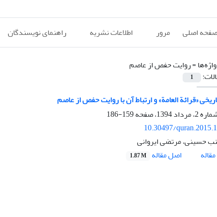
فحه اصلی
مرور
اطلاعات نشریه
راهنمای نویسندگان
اژه‌ها =
روایت حفص از عاصم
الات:
1
یخی «قرائة العامة» و ارتباط آن با روایت حفص از عاصم
159-186
10.30497/quran.2015.
نب حسینی، مرتضی ایروانی
اصل مقاله
قاله
1.87 M