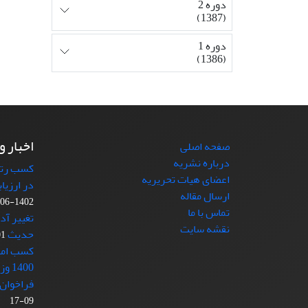
دوره 2
(1387)
دوره 1
(1386)
اخبار و
صفحه اصلی
درباره نشریه
کسب رتبه
اعضای هیات تحریریه
در ارزیا
ارسال مقاله
1402-06-11
تماس با ما
تغییر آد
نقشه سایت
حدیث
-21
کسب امتی
1400 وزارت علوم
فراخوان 
09-17