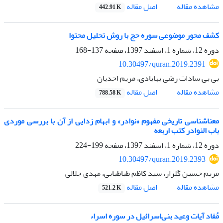
اصل مقاله
مشاهده مقاله
442.91 K
کشف محور موضوعی سوره حج با روش تحلیل محتوا
دوره 12، شماره 1، اسفند 1397، صفحه
137-168
10.30497/quran.2019.2391
بی بی سادات رضی بهابادی، مریم احدیان
اصل مقاله
مشاهده مقاله
788.58 K
معناشناسی تاریخی مفهوم «نوادر» و ابهام‌ زدایی از آن با بررسی موردی
باب النوادر کتب اربعه
دوره 12، شماره 1، اسفند 1397، صفحه
199-224
10.30497/quran.2019.2393
مریم حسین گلزار، سید کاظم طباطبایی، مهدی جلالی
اصل مقاله
مشاهده مقاله
521.2 K
مُفاد آیات وعید بنی‌اسرائیل در سوره اسراء