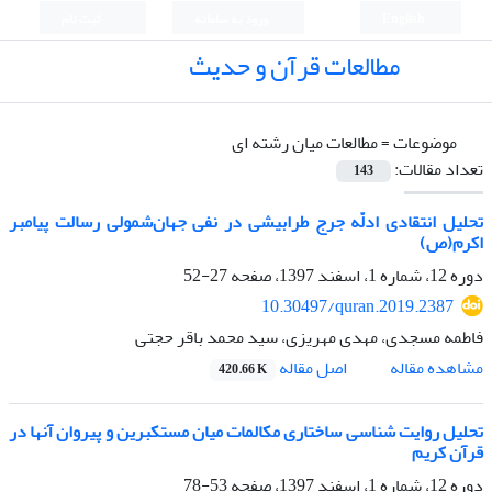
English
ورود به سامانه
ثبت نام
مطالعات قرآن و حدیث
موضوعات =
مطالعات میان رشته ای
تعداد مقالات:
143
تحلیل انتقادی ادلّه جرج طرابیشی در نفی جهان‌شمولی رسالت پیامبر
اکرم(ص)
دوره 12، شماره 1، اسفند 1397، صفحه
27-52
10.30497/quran.2019.2387
فاطمه مسجدی، مهدی مهریزی، سید محمد باقر حجتی
اصل مقاله
مشاهده مقاله
420.66 K
تحلیل روایت‌ شناسی ساختاری مکالمات میان مستکبرین و پیروان آنها در
قرآن کریم
دوره 12، شماره 1، اسفند 1397، صفحه
53-78