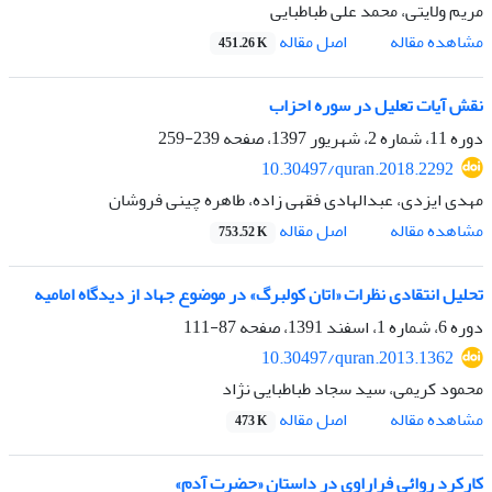
مریم ولایتی، محمد علی طباطبایی
اصل مقاله
مشاهده مقاله
451.26 K
نقش آیات تعلیل در سوره احزاب
دوره 11، شماره 2، شهریور 1397، صفحه
239-259
10.30497/quran.2018.2292
مهدی ایزدی، عبدالهادی فقهی زاده، طاهره چینی فروشان
اصل مقاله
مشاهده مقاله
753.52 K
تحلیل انتقادی نظرات «اتان کولبرگ» در موضوع جهاد از دیدگاه امامیه
دوره 6، شماره 1، اسفند 1391، صفحه
87-111
10.30497/quran.2013.1362
محمود کریمی، سید سجاد طباطبایی نژاد
اصل مقاله
مشاهده مقاله
473 K
کارکرد روائی فراراوی در داستان «حضرت آدم» ‏