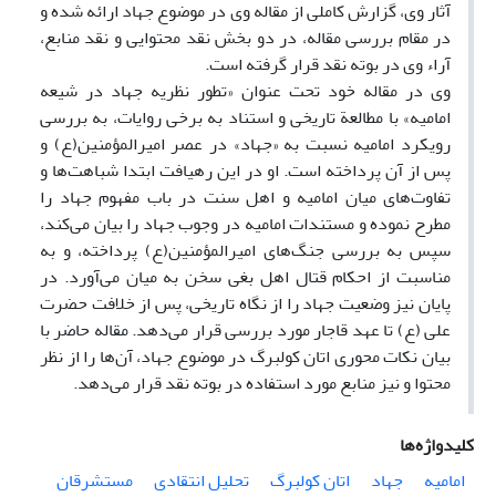
آثار وی، گزارش کاملی از مقاله وی در موضوع جهاد ارائه شده و
در مقام بررسی مقاله، در دو بخش نقد محتوایی و نقد منابع،
آراء وی در بوته نقد قرار گرفته است.
وی در مقاله خود تحت عنوان «تطور نظریه جهاد در شیعه
امامیه» با مطالعة تاریخی و استناد به برخی روایات، به بررسی
رویکرد امامیه نسبت به «جهاد» در عصر امیرالمؤمنین(ع) و
پس از آن پرداخته است. او در این رهیافت ابتدا شباهت‌ها و
تفاوت‌های میان امامیه و اهل سنت در باب مفهوم جهاد را
مطرح نموده و مستندات امامیه در وجوب جهاد را بیان می‌کند،
سپس به بررسی جنگ‌های امیرالمؤمنین(ع) پرداخته، و به
مناسبت از احکام قتال اهل بغی سخن به میان می‌آورد. در
پایان نیز وضعیت جهاد را از نگاه تاریخی، پس از خلافت حضرت
علی (ع) تا عهد قاجار مورد بررسی قرار می‌دهد. مقاله حاضر با
بیان نکات محوری اتان کولبرگ در موضوع جهاد، آن‌ها را از نظر
محتوا و نیز منابع مورد استفاده در بوته نقد قرار می‌دهد.
کلیدواژه‌ها
امامیه
جهاد
اتان کولبرگ
تحلیل انتقادی
مستشرقان