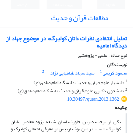
English
ورود به سامانه
ثبت نام
مطالعات قرآن و حدیث
تحلیل انتقادی نظرات «اتان کولبرگ» در موضوع جهاد از
دیدگاه امامیه
نوع مقاله : علمی - پژوهشی
نویسندگان
2
1
محمود کریمی
سید سجاد طباطبایی نژاد
1
دانشیار علوم قرآن و حدیث دانشگاه امام صادق(ع)‏
2
دانشجوی دکتری علوم قرآن و حدیث دانشگاه امام صادق(ع)‏
10.30497/quran.2013.1362
چکیده
یکی از برجسته‌ترین خاورشناسان شیعه پژوه معاصر، «اتان
کولبرگ» است. در این نوشتار، پس از معرفی اجمالی کولبرگ و