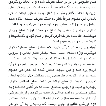
صلح مفهومی در برابر جنگ تعریف شده و با اتخاذ ‏رویکردی
منفی، به «نبود جنگ» تعریف گردیده است. در رویکردهای
نوین با اتخاذ نگاهی مثبت و فعال و به منظور ایجاد ‏صلحی
پایدار، این مفهوم صرفاً ناظر به جنگ تعریف نشده، بلکه همه
عوامل بر هم زننده صلح مورد توجه قرار می‌گیرند و ‏با اتخاذ
منظری درونی و ذهنی به صلح در صدد ایجاد صلح پایدار
می‌باشند. مقایسه تعریف قرآن کریم از صلح گویای ‏یکسانی‌ها و
تفاوت‌هایی در این موضوع است.‏
گویاترین واژه در قرآن کریم که معادل صلح متعارف قرار
می‌گیرد، واژه «سلم» است. سلم بیانگر صلح ایمانی و بیرونی
‏است. در این تحقیق با به کارگیری دو روش تحلیل محتوا و
معناشناسی زبانی تلاش شده به درک مفهوم سلم در قرآن
کریم ‏پرداخته و این نتیجه حاصل شده که همراهی مفهوم
سلم در قرآن کریم با مفاهیمی چون عدالت، حق،‌ عزت و ایمان
تعریفی ‏متفاوت از صلح ارائه می‌دهد. صلح اسلامی دارای
رویکردی مثبت و درونی به صلح است که در قالبی عادلانه و به
منظور ‏دستیابی به اهداف الهی ترسیم می‌گردد و ارزش عرضی
آن ناظر به مقدمه سازی تحقق اهداف دین و عدالت است و
خود ‏ارزشی مطلق و نهایی نیست که رسیدن به آن در هر