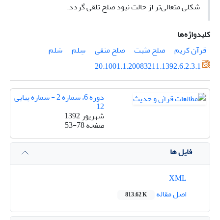
شکلی متعالی‌تر از حالت نبود صلح تلقی گردد.‏
کلیدواژه‌ها
قرآن کریم
صلح مثبت
صلح منفی
سِلم
سَلم
20.1001.1.20083211.1392.6.2.3.1
دوره 6، شماره 2 - شماره پیاپی
12
شهریور 1392
صفحه
53-78
فایل ها
XML
اصل مقاله
813.62 K