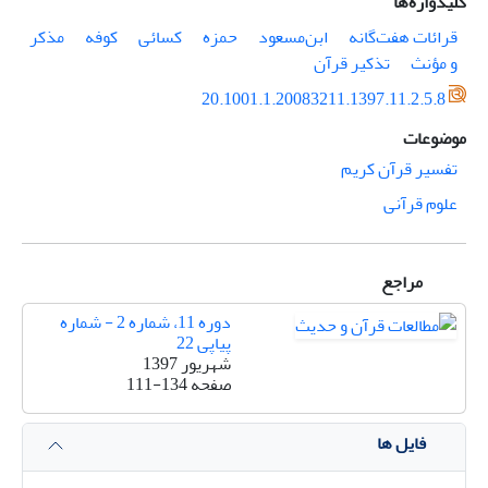
کلیدواژه‌ها
قرائات هفت‌گانه
ابن‌مسعود
حمزه
کسائی
کوفه
مذکر
و مؤنث
تذکیر قرآن
20.1001.1.20083211.1397.11.2.5.8
موضوعات
تفسیر قرآن کریم
علوم قرآنی
مراجع
دوره 11، شماره 2 - شماره
پیاپی 22
شهریور 1397
صفحه
111-134
فایل ها