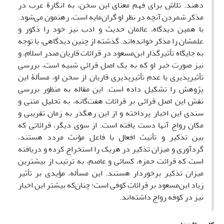
دهند. تلاش برای فهم معنای این سخن، به انگارۀ عرب در
مذکر شمردن آنچه در نظر او گران‌مایه است، رهنمون می‌شود.
با همین دیدگاه، عالمان حدیث و ادب نیز خود را ذکور و
علمشان را مذکر خوانده‌اند. گذشته از چنین دیدگاهی، با توجه
به جایگاه تأثیرگذار ابن‌مسعود در قرائات قاریان صدر اسلام، و
نیز صورت خبر او که به یک اصل قرائی شبیه است، بررسی
تأثیرپذیری یا عدم تأثیرپذیری قاریان از سخن او، مسألۀ این
پژوهش را تشکیل داده است. این مقاله به منظور بررسی
نقش این اصل قرائی بر قرائات هفت‌گانه، به تحلیل متنی و
سندی این اخبار پرداخته و از این رهگذر به زمان تقریبی و
مکان رواج آنها دست یافته است. از سوی دیگر، قرائاتی که
بین تذکیر و تأنیث افعالِ با فاعل مؤنث مردد هستند،
گردآوری و میزان تذکیر در هریک را استخراج کرده و دریافته
است که قرائت حمزه، کسائی و عاصم، به ترتیب از بیشترین
میزان تذکیر برخوردار هستند. این مسأله، مؤیدی بر تأثیر
زیاد ابن‌مسعود بر قرائات کوفی است؛ چنان‌که بیشتر این اخبار
نیز در کوفه رواج داشته‌اند.