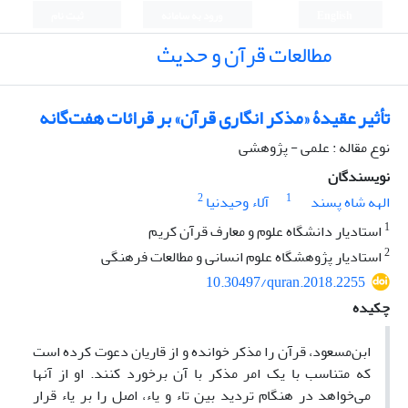
English
ورود به سامانه
ثبت نام
مطالعات قرآن و حدیث
تأثیر عقیدۀ «مذکر انگاری قرآن» بر قرائات هفت‌گانه
نوع مقاله : علمی - پژوهشی
نویسندگان
2
1
الهه شاه پسند
آلاء وحیدنیا
1
استادیار دانشگاه علوم و معارف قرآن کریم
2
استادیار پژوهشگاه علوم انسانی و مطالعات فرهنگی
10.30497/quran.2018.2255
چکیده
ابن‌مسعود، قرآن را مذکر خوانده و از قاریان دعوت کرده است
که متناسب با یک امر مذکر با آن برخورد کنند. او از آنها
می‌خواهد در هنگام تردید بین تاء و یاء، اصل را بر یاء قرار