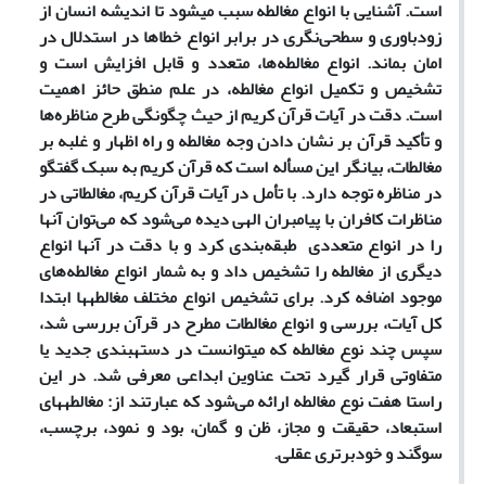
است. آشنایی با انواع مغالطه سبب می­شود تا اندیشه انسان­ از
زودباوری و سطحی‌نگری در برابر انواع خطاها در استدلال در
امان بماند. انواع مغالطه‌ها، متعدد و قابل افزایش است و
تشخیص و تکمیل انواع مغالطه، در علم منطق حائز اهمیت
است. دقت در آیات قرآن کریم از حیث چگونگی طرح مناظره‌ها
و تأکید قرآن بر نشان دادن وجه مغالطه و راه اظهار و غلبه بر
مغالطات، بیانگر این مسأله است که قرآن کریم به سبک گفتگو
در مناظره ‌توجه دارد. با تأمل در آیات قرآن کریم، مغالطاتی در
مناظرات کافران با پیامبران الهی دیده می‌شود که می‌توان آنها
را در انواع متعددی طبقه‌بندی کرد و با دقت در آن­ها انواع
دیگری از مغالطه‌ را تشخیص داد و به شمار انواع مغالطه‌های
موجود اضافه کرد. برای تشخیص انواع مختلف مغالطه­ها ابتدا
کل آیات، بررسی و انواع مغالطات مطرح در قرآن بررسی شد،
سپس چند نوع مغالطه که می­توانست در دسته­بندی جدید یا
متفاوتی قرار گیرد تحت عناوین ابداعی معرفی شد. در این
راستا هفت نوع مغالطه­ ارائه می‌شود که عبارتند از: مغالطه­های
استبعاد، حقیقت و مجاز، ظن و گمان، بود و نمود، برچسب،
سوگند و خودبرتری عقلی.