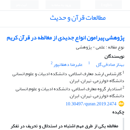
English
ورود به سامانه
ثبت نام
مطالعات قرآن و حدیث
پژوهشی پیرامون انواع جدیدی از مغالطه در قرآن کریم
نوع مقاله : علمی - پژوهشی
نویسندگان
2
1
بهناز صادقی گل
علیرضا دهقانپور
1
کارشناس ارشد معارف اسلامی، دانشکده ادبیات و علوم انسانی
دانشگاه خوارزمی، تهران، ایران.
2
استادیار گروه معارف اسلامی، دانشکده ادبیات و علوم انسانی
دانشگاه خوارزمی، تهران، ایران.
10.30497/quran.2019.2474
چکیده
مغالطه یکی از طرق مهم اشتباه در استدلال و تحریف در تفکر