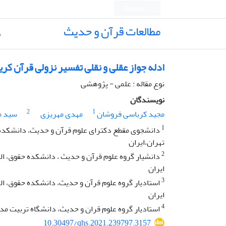
English
مطالعات قرآن و حدیث
ص
ادله جواز عقلی و نقلی تفسیر نزولی قرآن کری
نوع مقاله : علمی - پژوهشی
نویسندگان
2
1
مجید کرباسی فروشان
مهدی مهریزی
سید م
1
دانشجوی مقطع دکترای علوم قرآن و حدیث، دانشکده حق
تهران،ایران
2
دانشیار گروه علوم قرآن و حدیث ، دانشکده حقوق، الهی
ایران
3
استادیار گروه علوم قرآن و حدیث، دانشکده حقوق، الهی
ایران
4
استادیار گروه علوم قران و حدیث، دانشگاه تربیت مدر
10.30497/qhs.2021.239797.3157