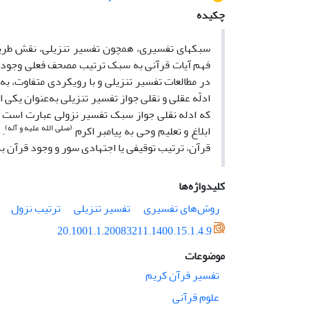
چکیده
سبک­های تفسیری، همچون تفسیر تنزیلی، نقش طری
فهم آیات قرآنی به سبک ترتیب مصحف فعلی وجود 
در مطالعات تفسیر تنزیلی و با رویکردی متفاوت، ب
ادلّه عقلی و نقلی جواز تفسیر تنزیلی به‌عنوان یک
که ادله نقلی جواز سبک تفسیر نزولی عبارت است
(صلی الله علیه و آله)
ابلاغ و تعلیم وحی به پیامبر اکرم
.
قرآن، ترتیب توقیفی یا اجتهادی سور و وجود قرآن ب
کلیدواژه‌ها
روش‌های تفسیری
تفسیر تنزیلی
ترتیب نزول
20.1001.1.20083211.1400.15.1.4.9
موضوعات
تفسیر قرآن کریم
علوم قرآنی