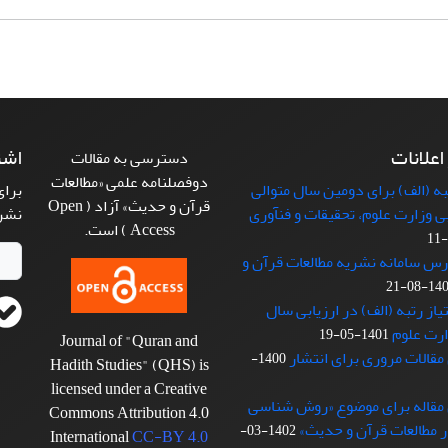
 اعلانات
اشت
دسترسی به مقالات
دوفصلنامه علمی «مطالعات
 (الف) برای دومین سال متوالی
برای
قرآن و حدیث» آزاد ( Open
بی وزارت علوم، تحقیقات و فنآوری
نشر
Access ) است.
رس سامانه نشریه مطالعات قرآن و
1401-08
از رتبه (الف) در ارزیابی سال
1401-05-19
Journal of "Quran and
مقالات مروری برای انتشار
1400-
Hadith Studies" (QHS) is
licensed under a Creative
 مقاله برای موضوع «روش شناسی
Commons Attribution 4.0
 مطالعات قرآن و حدیث»
1402-03-
International
CC-BY 4.0