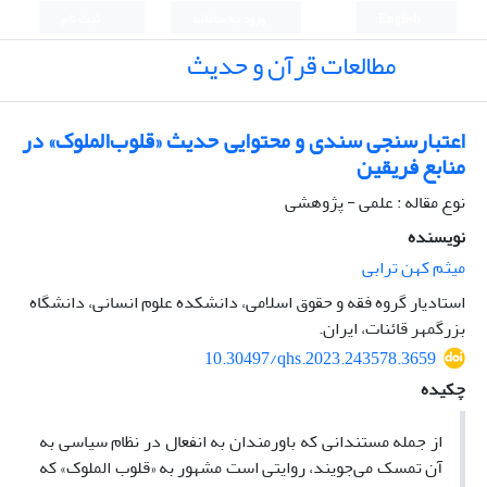
English
ورود به سامانه
ثبت نام
مطالعات قرآن و حدیث
اعتبارسنجی سندی و محتوایی حدیث «قلوب‌الملوک» در
منابع فریقین
نوع مقاله : علمی - پژوهشی
نویسنده
میثم کهن ترابی
استادیار گروه فقه و حقوق اسلامی، دانشکده علوم انسانی، دانشگاه
بزرگمهر قائنات، ایران.
10.30497/qhs.2023.243578.3659
چکیده
از جمله مستندانی که باورمندان به انفعال در نظام سیاسی به
آن تمسک می‌جویند، روایتی است مشهور به «قلوب ‌الملوک» که