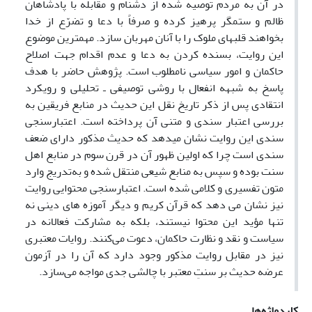
در آن به مردم توصیه شده از دشنام و مقابله با پادشاهان
ظالم و ستمگر پرهیز کرده و صرفاً با دعا و تضرّع از خدا
بخواهند قلب‏های ملوک را با آنان مهربان سازد. مهمترین موضوع
این روایت، بسنده ‌کردن به دعا و عدم اقدام جهت اصلاح
حاکمان و امور سیاسی نامطلوب است. پژوهش حاضر با هدف
پاسخ به شبهه انفعال با روشی توصیفی ـ تحلیلی و رویکرد
انتقادی پس از ذکر تاریخ نقل این حدیث در منابع فریقین به
بررسی اعتبار سندی و متنی آن پرداخته است. اعتبارسنجی
سندی این روایت نشان میدهد که حدیث مذکور دارای ضعف
سندی است چرا که اولین ظهور آن در قرن سوم در منابع اهل
سنت بوده و سپس به منابع شیعی منتقل شده و به‌تدریج وارد
متون تفسیری و کلامی شده ‌است. اعتبارسنجی محتوایی روایت
نیز نشان می دهد که قرآن کریم و دیگر آموزه های دینی نه
تنها مؤید این محتوا نیستند، بلکه به مشارکت فعالانه در
سیاست و نقد و نظارت حاکمان، دعوت می‌کنند. روایات معتبری
نیز در مقابل روایت مذکور وجود دارد که آن را در آزمون
عرضه حدیث بر سنتِ معتبر با چالشی جدی مواجه می‌سازد.
کلیدواژه‌ها