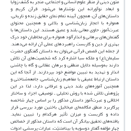
متون دینی از منظر علوم­ انسانی ­و اجتماعی، منجر به کشف زوایا
و ابعاد نوآورانه این نوشتارها می‌شود. قرآن کریم و
داستان‌های آن، همچون آیینه تمام نمای حقایق زنده و تاریخی،
همواره با اعجاز زبان‌شناسی و بلاغی و همچنین محتوای
عبرت‌آموز، حاوی معانی بلند و عمیق هستند. این داستان‌ها با
گفتمان‌های برهانی و انذارآلود همواره برای مخاطبان خود درک
بهتری از دین و کاربست راهبردهای عملی آن ارائه می‌دهند.
از جمله این قصص قرآنی می‌توان به داستان‌ گفتگوی حضرت
سلیمان(ع) و ملکه سبا اشاره کرد که شخصیت‌های آن تلاش
دارند به‌وسیله دلایل منطقی و برهان عقلانی و گاه با چاشنی
انذار و تهدید به تبیین مواضع خود بپردازند. از آنجا که این
داستان ارتباط عمیقی با مفاهیم زبان‌شناسی، جامعه‌شناختی و
همچنین آموزه‌های بلند دینی و عرفانی دارد، لذا در این
پژوهش تلاش شده با روش تحلیلی ـ توصیفی، اجزاء و ساختار
اخلاقی و عبرت‌آموز داستان مذکور را بر اساس چهار شاخصه
پرکاربرد منطق ­مکالمه‌ای میخائیل باختین مورد بررسی قرار
داده و کاربست و میزان تأثیر هرکدام را تبیین نماید.
یافته‌های تحقیق بیانگر آن است که داستان مذکور از خصائص
چهار مؤلفه گفتار دوسویه یا بینامتنیّت، عبارات پرسشی، ادوات