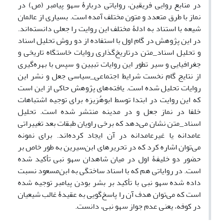
در منابع روایی فریقین، روایاتی دربارۀ سهو پیامبر (ص) در
نماز با طرق متعدد و متون مختلف آمده است. بسیاری از عالمان
شیعه با استناد به ادلۀ ‌مختلف این روایت را جعلی دانسته‌اند.
در این پژوهش در گام اول با استفاده از دو روش تحلیل اسناد
و تحلیل اسناد_متن درتاریخ‌گذاری روایات خاستگاه تاریخی و
جغرافیایی و سیر تطور این روایات تبیین و سپس با بهره‌گیری
از نتایج گام نخست شرایط اجتماعی_سیاسی جعل و نشر این
روایات تحلیل شده است. یافته‌های پژوهش حاکی از این است
که این روایت در ابتدا توسط ابوهُرَیرَه برای توجیه اشتباهات
خلفا در نماز جعل و در مدینه منتشر شده است. تحلیل
اسناد_متن نشان می‌دهد که برخی راویان طبقات بعد تغییراتی
عامدانه یا غیرعامدانه در آن ایجاد کرده‌اند. برای نمونه
می‌توان اشاره کرد که در تحریرهای ابن‌سیرین به طور خاص بر
حضور دو خلیفۀ اول در میان شاهدان سهو نبی تأکید شده
است. در روایاتی هم که با اسناد ساختگی به ابن‌مسعود نسبت
داده شده سهو نبی با تأکید بر بشر بودن پیامبر توجیه شده
است که می‌توان هدف آن را پاسخ‌گویی به عقیدۀ غالب شیعیان
در کوفه، یعنی عدم جواز سهو نبی، دانست.