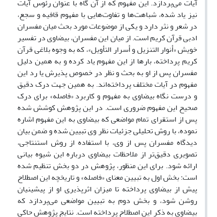
آیات می‌پردازد. این مفهوم که از آن گاه با عنوان رئوس آیات
نیز یاد شده، شباهت‌ها و تفاوت‌هایی با مفهوم قافیه و سجع،
در شعر و نثر دارد و یکی از موضوعات مورد بحث میان مفسران
ادبی قرآن کریم است. از میان این مفسران،
بیضاوی در تفسیر
خویش «أنوار التنزیل و أسرار التأویل»، که به وجوه بلاغی قرآن
کریم پرداخته، بارها از این مفهوم یاد کرده و به همین دلیل
مفسران پس از او به بحث و نظر در خصوص پذیرش یا رد این
مفهوم در آیات مختلف پرداخته‌اند. به همین جهت درک دقیق
و درست نگاه بیضاوی به مفهوم و کاربرد «فاصله» برای درک
صحیح این مفهوم ضروری است. در این پژوهش کوشش شده
پس از استقرای تمام مواضعی که بیضاوی به این مفهوم اشاره
نموده، با روش تحلیلی جزئیات نظر وی تبیین شده و ضمن بیان
دیدگاه مفسران پس از وی، با استفاده از روش استنتاجی،
تصویری دقیق‌تر از ملاحظات بیضاوی درباره این شیوه بیانی
ارائه شود. برای این منظور، پژوهش در دو بخش تنظیم شده
است: بخش اول به تبیین معنای «فاصله» و تاریخچه این اصطلاح
پیش از بیضاوی پرداخته تا میزان اثرپذیری او از پیشینیان
روشن شود، و بخش دوم به تبیین مواضعی می‌پردازد که
بیضاوی به ذکر این اصطلاح پرداخته است. نتایج پژوهش حاکی