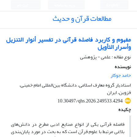
English
ورود به سامانه
ثبت نام
مطالعات قرآن و حدیث
مفهوم و کاربرد فاصله قرآنی در تفسیر أنوار التنزیل
وأسرار التأویل
نوع مقاله : علمی - پژوهشی
نویسنده
حامد جوکار
استادیار گروه معارف اسلامی، دانشگاه بین‌المللی امام خمینی،
قزوین، ایران
10.30497/qhs.2026.249533.4294
چکیده
فاصله قرآنی یکی از انواع صنایع ادبی مطرح در دانش‌های
بلاغی مرتبط با علوم قرآن است که به بحث در مورد پایان‌بندی