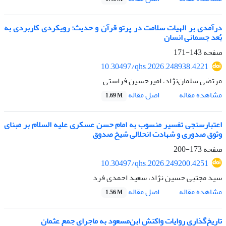
درآمدی بر الهیات سلامت
در پرتو قرآن و حدیث: رویکردی کاربردی به
بُعد جسمانی انسان
صفحه
143-171
10.30497/qhs.2026.248938.4221
مرتضی سلمان‌نژاد، امیرحسین فراستی
اصل مقاله
مشاهده مقاله
1.69 M
اعتبارسنجی تفسیر منسوب به امام حسن عسکری علیه السلام بر مبنای
وثوق صدوری و شهادت انحلالی شیخ صدوق
صفحه
173-200
10.30497/qhs.2026.249200.4251
سید مجتبی حسین نژاد، سعید احمدی فرد
اصل مقاله
مشاهده مقاله
1.56 M
تاریخ‌گذاری روایات واکنش ابن‌مسعود به ماجرای جمع عثمان