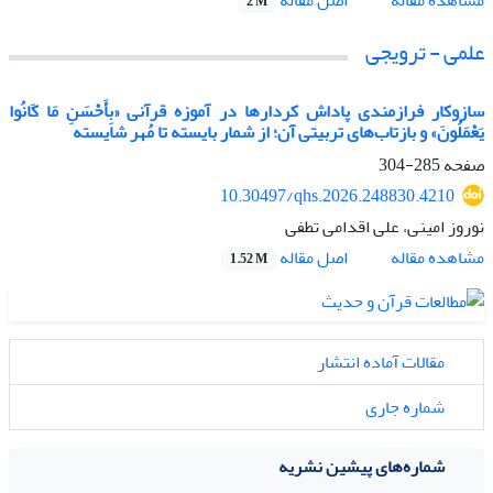
اصل مقاله
مشاهده مقاله
2 M
علمی - ترویجی
سازوکار فرازمندی پاداش کردارها در آموزه قرآنی «بِأَحْسَنِ مَا کَانُوا
یَعْمَلُونَ»
و بازتاب‌های تربیتی آن؛ از شمار بایسته تا مُهر شایسته
صفحه
285-304
10.30497/qhs.2026.248830.4210
نوروز امینی، علی اقدامی تطفی
اصل مقاله
مشاهده مقاله
1.52 M
مقالات آماده انتشار
شماره جاری
شماره‌های پیشین نشریه