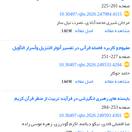
صفحه
201-225
10.30497/qhs.2026.247984.4115
مرجان شیری محمدآبادی، نصرت نیل ساز
اصل مقاله
مشاهده مقاله
1.82 M
مفهوم و کاربرد فاصله قرآنی در تفسیر أنوار التنزیل وأسرار التأویل
صفحه
227-251
10.30497/qhs.2026.249533.4294
حامد جوکار
اصل مقاله
مشاهده مقاله
1.64 M
بایسته های رهبری انگیزشی در فرآیند تربیت از منظر قرآن کریم
صفحه
253-284
10.30497/qhs.2026.249593.4301
منا افضلی قادی، نیکو دیالمه، اکرم گودرزی، زهره موسی زاده