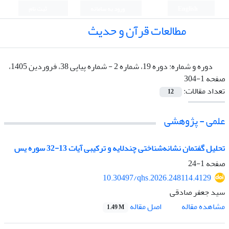
English
ورود به سامانه
ثبت نام
مطالعات قرآن و حدیث
دوره و شماره:
دوره 19، شماره 2 - شماره پیاپی 38، فروردین 1405،
صفحه 1-304
تعداد مقالات:
12
علمی - پژوهشی
تحلیل گفتمان نشانه‌شناختی چندلایه و ترکیبی آیات 13-32 سوره یس
صفحه
1-24
10.30497/qhs.2026.248114.4129
سید جعفر صادقی
اصل مقاله
مشاهده مقاله
1.49 M