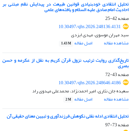
تحلیل انتقادی خودبنیادی قوانین طبیعت در پیدایش نظم مبتنی بر
احادیث امام صادق علیه السلام و یافته‌های علمی
صفحه
42-25
10.30497/qhs.2026.248136.4131
سید مهران موسوی، مهدی ایزدی
اصل مقاله
مشاهده مقاله
1.43 M
تاریخ‌گذاری روایت ترتیب نزول قرآن کریم به نقل از عکرمه و حسن
بصری
صفحه
43-72
10.30497/qhs.2026.248646.4186
سعیده جان نثاری، امیر احمدنژاد، محمدعلی مهدوی راد
اصل مقاله
مشاهده مقاله
2 M
تحلیل انتقادی ادله نقلی نکوهش فرزندآوری و تبیین معنای حقیقی آن
صفحه
73-97