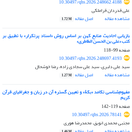
10.30497/qhs.2026.248662.4188
علی قدردان قراملکی
اصل مقاله
مشاهده مقاله
1.72 M
بازیابی احادیث منابع کهن بر اساس روش «اسناد پرتکرار» با تطبیق بر
کتب «علی بن الحسن الطاطری»
صفحه
99-118
10.30497/qhs.2026.248697.4193
سید علی دلبری، سید علی سجادی زاده، رضا خوشحال
اصل مقاله
مشاهده مقاله
1.27 M
مفهوم‌شناسی تکامد «بکۀ» و تعیین گستره آن در زبان و جغرافیای قرآن
کریم
صفحه
119-142
10.30497/qhs.2026.78141
مجتبی محمدی انویق، محمدرضا هوری
اصل مقاله
مشاهده مقاله
1.46 M