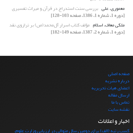
معموری، علی
بررسی سنت استدراج در قرآن و میراث تفسیری
[دوره 1، شماره 1، 1386، صفحه 103-128]
ملکی معاف، اسلام
مؤلف کتاب اسرار آل‌محمد(ص) بر ترازوی نقد
[دوره 1، شماره 2، 1387، صفحه 149-182]
صفحه اصلی
درباره نشریه
اعضای هیات تحریریه
ارسال مقاله
تماس با ما
نقشه سایت
اخبار و اعلانات
کسب رتبه (الف) برای دومین سال متوالی در ارزیابی وزارت علوم،